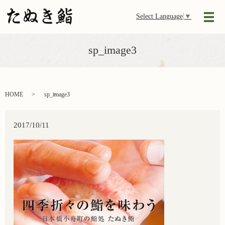
Select Language
▼
メ
sp_image3
HOME
sp_image3
2017/10/11