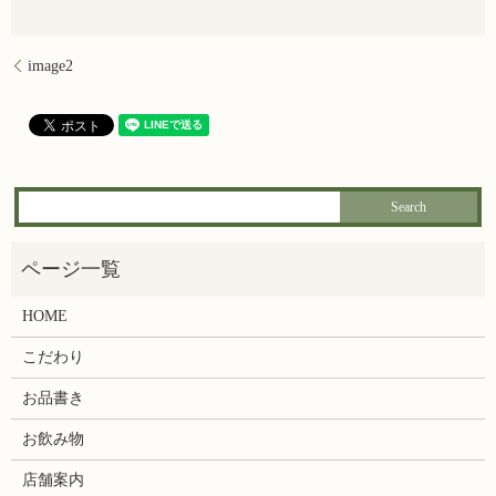
image2
HOME
こだわり
お品書き
お飲み物
店舗案内