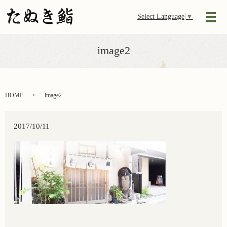
Select Language
▼
メ
image2
HOME
image2
2017/10/11