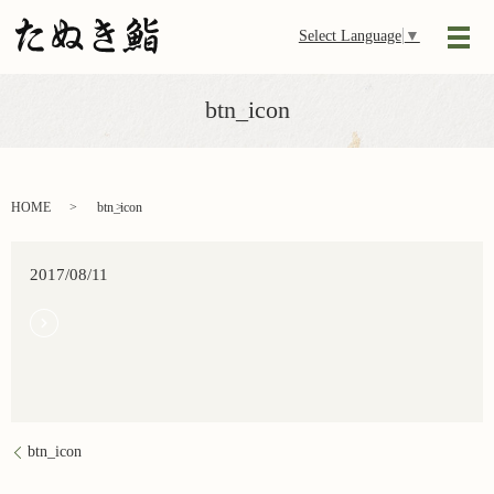
Select Language
▼
メ
btn_icon
HOME
btn_icon
2017/08/11
btn_icon