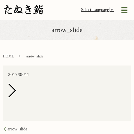
Select Language
▼
メ
arrow_slide
HOME
arrow_slide
2017/08/11
arrow_slide